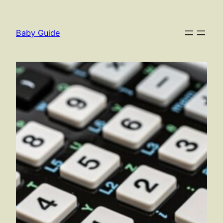
Spring
til
Baby Guide
indhold