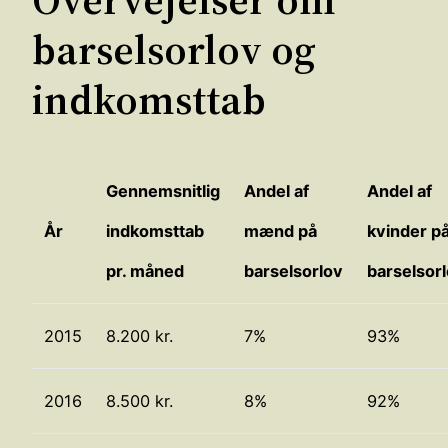
barselsorlov og
indkomsttab
Gennemsnitlig
Andel af
Andel af
År
indkomsttab
mænd på
kvinder p
pr. måned
barselsorlov
barselsor
2015
8.200 kr.
7%
93%
2016
8.500 kr.
8%
92%