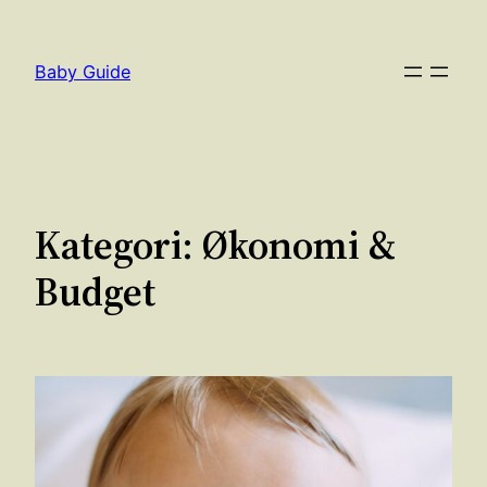
Spring
til
Baby Guide
indhold
Kategori:
Økonomi &
Budget