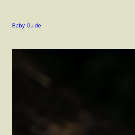
Spring
til
indhold
Baby Guide