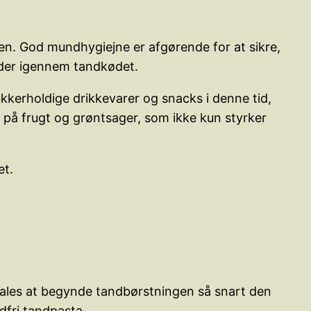
ten. God mundhygiejne er afgørende for at sikre,
yder igennem tandkødet.
ukkerholdige drikkevarer og snacks i denne tid,
g på frugt og grøntsager, som ikke kun styrker
et.
efales at begynde tandbørstningen så snart den
dfri tandpasta.