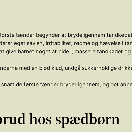
 første tænder begynder at bryde igennem tandkødet
er øget savlen, irritabilitet, rødme og hævelse i ta
t give barnet noget at bide i, massere tandkødet og 
tænderne med en blød klud, undgå sukkerholdige drik
 snart de første tænder bryder igennem, og det anbe
brud hos spædbørn