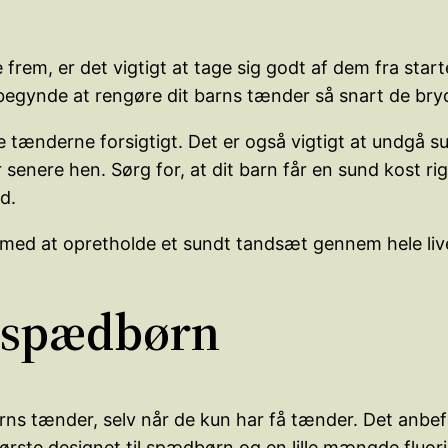
rem, er det vigtigt at tage sig godt af dem fra star
begynde at rengøre dit barns tænder så snart de br
te tænderne forsigtigt. Det er også vigtigt at undgå s
 senere hen. Sørg for, at dit barn får en sund kost ri
d.
rn med at opretholde et sundt tandsæt gennem hele liv
r spædbørn
 barns tænder, selv når de kun har få tænder. Det anb
rste designet til spædbørn og en lille mængde fluori