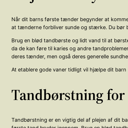
Når dit barns første tænder begynder at komme f
at tænderne forbliver sunde og stærke. Du bør 
Brug en blød tandbørste og lidt vand til at børs
da de kan føre til karies og andre tandproblemer
deres tænder, men også deres generelle sundhe
At etablere gode vaner tidligt vil hjælpe dit ba
Tandbørstning fo
Tandbørstning er en vigtig del af plejen af dit
første tand bryder igennem. Brug en blød tandbø