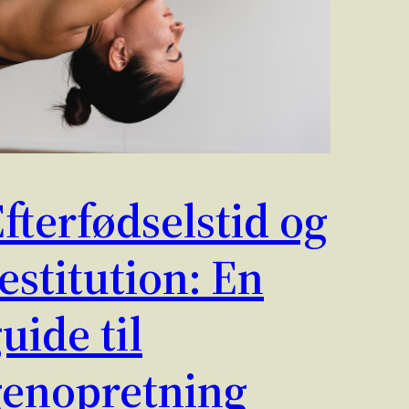
fterfødselstid og
estitution: En
uide til
genopretning