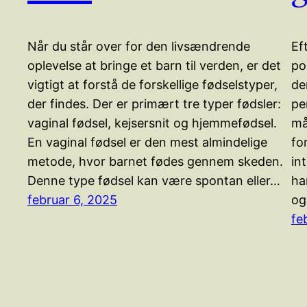
Når du står over for den livsændrende
Ef
oplevelse at bringe et barn til verden, er det
po
vigtigt at forstå de forskellige fødselstyper,
de
der findes. Der er primært tre typer fødsler:
pe
vaginal fødsel, kejsersnit og hjemmefødsel.
må
En vaginal fødsel er den mest almindelige
fo
metode, hvor barnet fødes gennem skeden.
in
Denne type fødsel kan være spontan eller…
ha
februar 6, 2025
og
fe