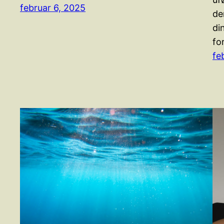
februar 6, 2025
de
di
fo
fe