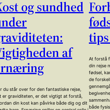
Kost og sundhed
Forb
under
føds
raviditeten:
tips
igtigheden af
At forstå 
ernæring
din rejse
fødsel, ka
de forskel
gennemgår.
r du står over for den fantastiske rejse,
begivenh
t er graviditeten, er det vigtigt at forstå,
sammenhæn
ordan din kost kan påvirke både dig og dit
både fysi
ødte barn. Ernæring spiller en central rolle i