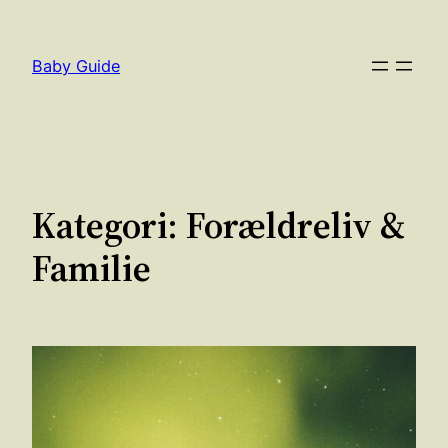
Spring
til
Baby Guide
indhold
Kategori:
Forældreliv &
Familie