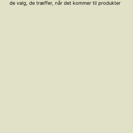
de valg, de træffer, når det kommer til produkter
til deres børn. De ønsker ikke blot at sikre, at
deres babyer har det bedste, men også at de
valg, de træffer, ikke skader planeten.…
maj 4, 2025