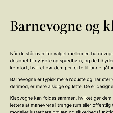
Barnevogne og kl
Når du står over for valget mellem en barnevogn
designet til nyfødte og spædbørn, og de tilbyder
komfort, hvilket gør dem perfekte til lange gåtu
Barnevogne er typisk mere robuste og har større 
derimod, er mere alsidige og lette. De er desig
Klapvogne kan foldes sammen, hvilket gør dem ne
lettere at manøvrere i trange rum eller offentl
modeller justerbare ryglæn og sikkerhedsfunktione