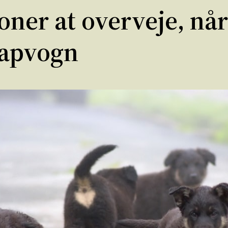
ioner at overveje, n
lapvogn