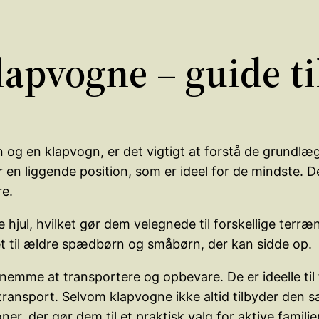
apvogne – guide ti
 og en klapvogn, er det vigtigt at forstå de grundl
 en liggende position, som er ideel for de mindste. D
re.
hjul, hvilket gør dem velegnede til forskellige terræn
net til ældre spædbørn og småbørn, der kan sidde op.
mme at transportere og opbevare. De er ideelle til 
ig transport. Selvom klapvogne ikke altid tilbyder d
r, der gør dem til et praktisk valg for aktive familier