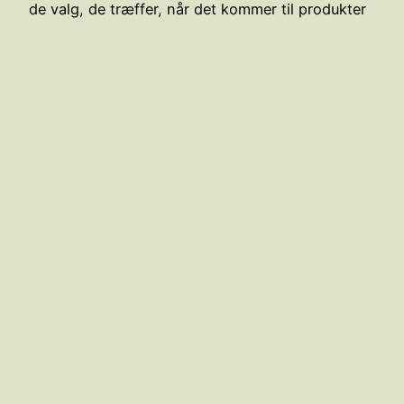
de valg, de træffer, når det kommer til produkter
til deres børn. De ønsker ikke blot at sikre, at
deres babyer har det bedste, men også at de
valg, de træffer, ikke skader planeten.…
maj 4, 2025